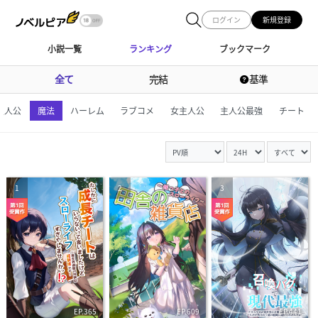
ログイン
新規登録
小説一覧
ランキング
ブックマーク
全て
完結
基準
主人公
魔法
ハーレム
ラブコメ
女主人公
主人公最強
チート
1
2
3
EP.365
EP.609
EP.441