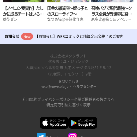
【ノベコン受賞作】たし
田舎の雑貨店～姪っ子と
召喚バグで現代最強～ク
かに成長チートはいらな
のスローライフ～
ラス全員が異世界に召喚
いって言いましたけどス
草徒ゼン
なつめ猫@書籍化作家
されたと思ったら一人だ
夙多史@第１回ノベルピ
アＷＥＢ小説コンテスト
ローライフすぎやしませ
け残されて謎の組織に連
受賞
んかっ!? ～異世界通販
行されたんだが～
お知らせ
【お知らせ】WEBコミックと精算金出金終了のご案内
の対価は経験値です～
New
株式会社メタクラフト
代表者：ユ・ジョンソク
大韓民国 ソウル特別市 九老区 デジタル路31キル 12
（九老洞、TPEタワー）9階
お問い合わせ
help@novelpia.jp
‧
ヘルプセンター
利用規約
プライバシーポリシー
企業ご関係者の皆さまへ
特定商取引法に基づく表示